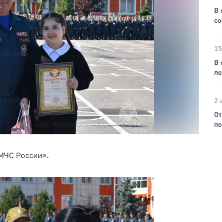
В 
со
15
В 
ле
2 
От
по
МЧС России».