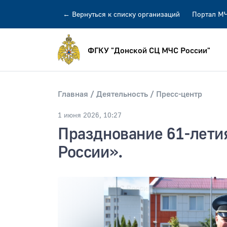
←
Вернуться
к списку организаций
Портал М
ФГКУ "Донской СЦ МЧС России"
Главная
Деятельность
Пресс-центр
1 июня 2026, 10:27
Искать по:
всей фразе
отдельн
Празднование 61-лет
России».
Публикация не ранее
Публик